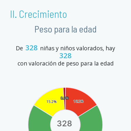
II. Crecimiento
Peso para la edad
328
De
niñas y niños valorados, hay
328
con valoración de peso para la edad
0.9%
0.9%
16.2%
16.2%
15.2%
15.2%
328