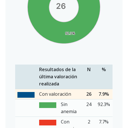
26
92.3%
92.3%
Resultados de la
N
%
última valoración
realizada
Con valoración
26
7.9%
Sin
24
92.3%
anemia
Con
2
7.7%