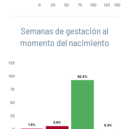
0
25
50
75
100
125
150
Semanas de gestación al
momento del nacimiento
125
100
92.4%
92.4%
75
50
25
5.8%
5.8%
1.5%
1.5%
0.3%
0.3%