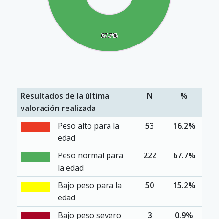
67.7%
67.7%
Resultados de la última
N
%
valoración realizada
Peso alto para la
53
16.2%
edad
Peso normal para
222
67.7%
la edad
Bajo peso para la
50
15.2%
edad
Bajo peso severo
3
0.9%