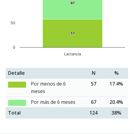
67
67
50
57
57
0
Lactancia
Detalle
N
%
Por menos de 6
57
17.4%
meses
Por más de 6 meses
67
20.4%
Total
124
38%