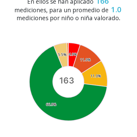
166
En ellos se han aplicado
1.0
mediciones, para un promedio de
mediciones por niño o niña valorado.
0.6%
0.0%
4.9%
4.9%
5.5%
5.5%
11.0%
11.0%
11.0%
11.0%
163
66.9%
66.9%