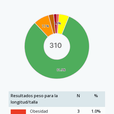
1.6%
1.0%
1.0%
2.6%
5.2%
7.7%
7.7%
310
81.9%
81.9%
Resultados peso para la
N
%
longitud/talla
Obesidad
3
1.0%