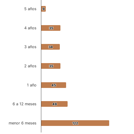
5 años
9
9
4 años
35
35
3 años
34
34
2 años
35
35
1 año
45
45
6 a 12 meses
48
48
menor 6 meses
122
122