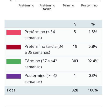
0
Pretérmino
Pretérmino
Término
Postérmino
tardío
N
%
Pretérmino (< 34
5
1.5%
semanas)
Pretérmino tardía (34
19
5.8%
a 36 semanas)
Término (37 a <42
303
92.4%
semanas)
Postérmino (>= 42
1
0.3%
semanas)
Total
328
100%