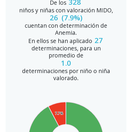
328
De los
niños y niñas con valoración MIDO,
26
(7.9%)
cuentan con determinación de
Anemia.
27
En ellos se han aplicado
determinaciones, para un
promedio de
1.0
determinaciones por niño o niña
valorado.
7.7%
7.7%